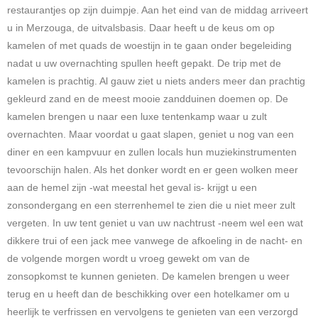
restaurantjes op zijn duimpje. Aan het eind van de middag arriveert
u in Merzouga, de uitvalsbasis. Daar heeft u de keus om op
kamelen of met quads de woestijn in te gaan onder begeleiding
nadat u uw overnachting spullen heeft gepakt. De trip met de
kamelen is prachtig. Al gauw ziet u niets anders meer dan prachtig
gekleurd zand en de meest mooie zandduinen doemen op. De
kamelen brengen u naar een luxe tentenkamp waar u zult
overnachten. Maar voordat u gaat slapen, geniet u nog van een
diner en een kampvuur en zullen locals hun muziekinstrumenten
tevoorschijn halen.
Als het donker wordt en er geen wolken meer
aan de hemel zijn -wat meestal het geval is- krijgt u een
zonsondergang en een sterrenhemel te zien die u niet meer zult
vergeten.
In uw tent geniet u van uw nachtrust -neem wel een wat
dikkere trui of een jack mee vanwege de afkoeling in de nacht- en
de volgende morgen wordt u vroeg gewekt om van de
zonsopkomst te kunnen genieten. De kamelen brengen u weer
terug en u heeft dan de beschikking over een hotelkamer om u
heerlijk te verfrissen en vervolgens te genieten van een verzorgd