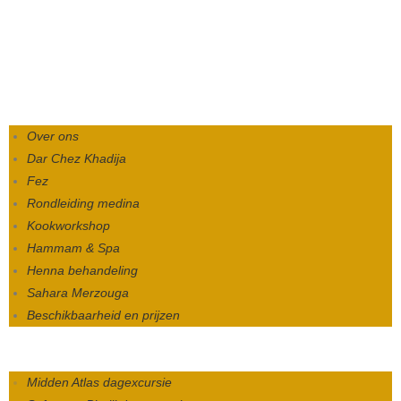
Over ons
Dar Chez Khadija
Fez
Rondleiding medina
Kookworkshop
Hammam & Spa
Henna behandeling
Sahara Merzouga
Beschikbaarheid en prijzen
Midden Atlas dagexcursie